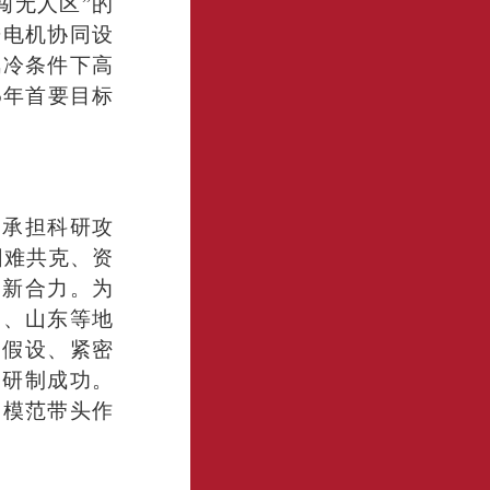
闯无人区”的
进电机协同设
风冷条件下高
5年首要目标
动承担科研攻
困难共克、资
创新合力。为
建、山东等地
出假设、紧密
目研制成功。
的模范带头作