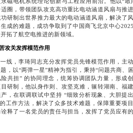
度永磁电机系统理论创新与工程应用前沿。他以“敢
舒适圈，带领团队攻克高功重比电动涵道风扇与推
成功研制出世界推力最大的电动涵道风扇，解决了
生成的难题，成功争取到了中国商飞北京中心202
，开拓了航空电推进的新领域。
苦攻关发挥模范作用
研一线，李琦同志充分发挥党员先锋模范作用，主
题，以“两弹一星”精神为指引，秉持“问题共商、
风险共担” 的协同理念，统筹协调团队力量，形成
项目研制，他以身作则、攻坚克难，辗转湖南、福
跟产，在联调联试中坚持 “细致分析现象、大胆提
” 的工作方法，解决了众多技术难题，保障重要项
动诠释了一名党员的责任与担当，发挥了党员应有