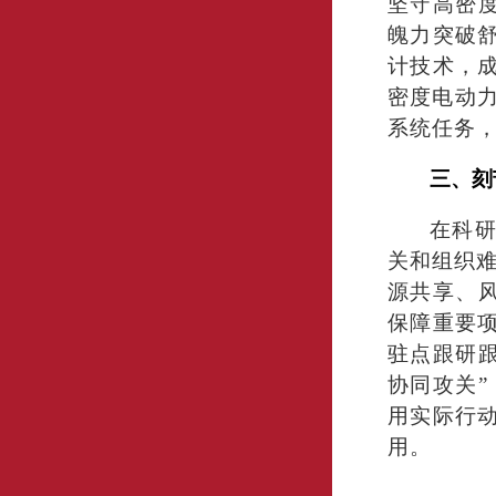
坚守高密
魄力突破
计技术，
密度电动力
系统任务
三、刻
在科
关和组织难
源共享、
保障重要
驻点跟研
协同攻关
用实际行
用。