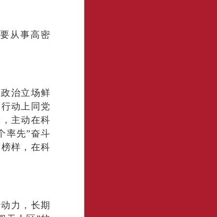
主要从事高密
，政治立场鲜
、行动上同党
质，主动在科
个率先”奋斗
为榜样，在科
研动力，长期