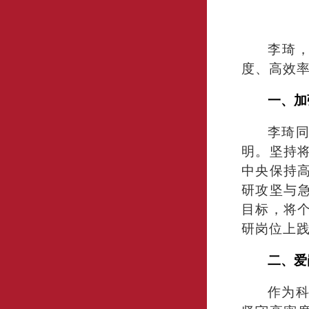
李琦，
度、高效
一、加
李琦
明。坚持
中央保持
研攻坚与
目标，将
研岗位上
二、爱
作为